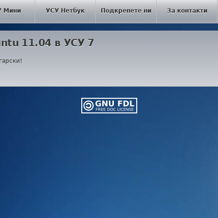
У Мини
УСУ Нетбук
Подкрепете ни
За контакти
tu 11.04 в УСУ 7
гарски!