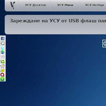
УСУ Десктоп
УСУ Мини
УСУ Нетбук
Зареждане на УСУ от USB флаш па