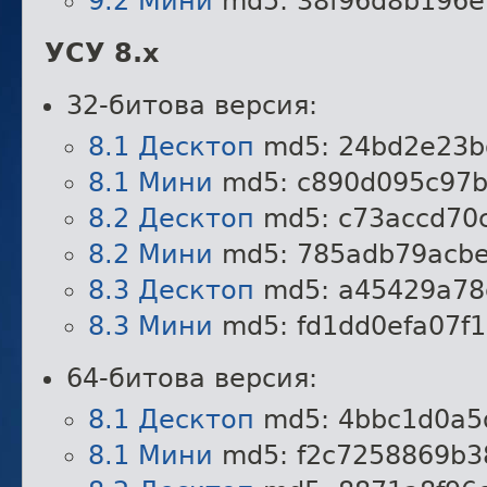
9.2 Мини
md5: 38f96d8b196e
УСУ 8.x
32-битова версия:
8.1 Десктоп
md5: 24bd2e23b
8.1 Мини
md5: c890d095c97b
8.2 Десктоп
md5: c73accd70
8.2 Мини
md5: 785adb79acbe
8.3 Десктоп
md5: a45429a78
8.3 Мини
md5: fd1dd0efa07f
64-битова версия:
8.1 Десктоп
md5: 4bbc1d0a5
8.1 Мини
md5: f2c7258869b3