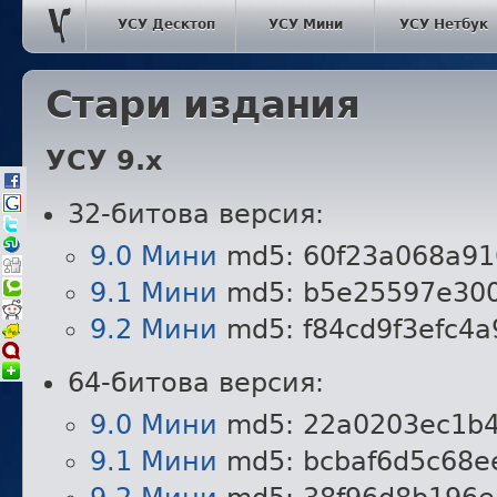
УСУ Десктоп
УСУ Мини
УСУ Нетбук
Стари издания
УСУ 9.x
32-битова версия:
9.0 Мини
md5: 60f23a068a91
9.1 Мини
md5: b5e25597e300
9.2 Мини
md5: f84cd9f3efc4
64-битова версия:
9.0 Мини
md5: 22a0203ec1b4
9.1 Мини
md5: bcbaf6d5c68e