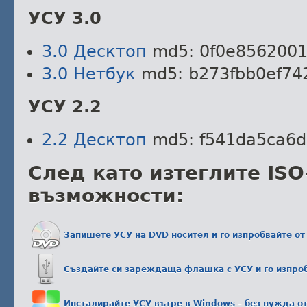
УСУ 3.0
3.0 Десктоп
md5: 0f0e856200
3.0 Нетбук
md5: b273fbb0ef74
УСУ 2.2
2.2 Десктоп
md5: f541da5ca6d
След като изтеглите ISO
възможности:
Запишете УСУ на DVD носител и го изпробвайте от
Създайте си зареждаща флашка с УСУ и го изпроб
Инсталирайте УСУ вътре в Windows – без нужда о