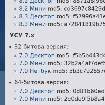
8.2 Десктоп
md5: 8871a8f96
8.2 Мини
md5: cd3697c8429d
8.3 Десктоп
md5: f57996a41
8.3 Мини
md5: a72841819b75
УСУ 7.x
32-битова версия:
7.0 Десктоп
md5: f5b5b443d
7.0 Мини
md5: 32b2a4af7def
7.0 Нетбук
md5: 5b3c792657
64-битова версия:
7.0 Десктоп
md5: 0d81b60ed
7.0 Мини
md5: 2e0de9f5b8a4