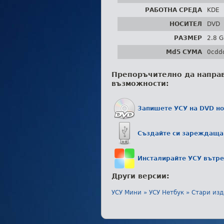
РАБОТНА СРЕДА
KDE
НОСИТЕЛ
DVD
РАЗМЕР
2.8 
Md5 СУМА
0cdd
Препоръчително да напра
възможности:
Запишете УСУ на DVD нос
Създайте си зареждаща 
Инсталирайте УСУ вътре
Други версии:
УСУ Мини »
УСУ Нетбук »
Стари изд