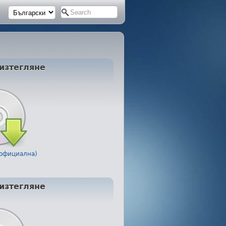
изтегляне
 (официална)
изтегляне