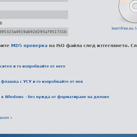
GB
learnfree.eu
d95323a4919ab92d295a7951731b
вите
MD5 проверка
на ISO файла след изтеглянето. Сл
ител и го изпробвайте от него
флашка с УСУ и го изпробвайте от нея
 в Windows – без нужда от форматиране на дялове
ания »