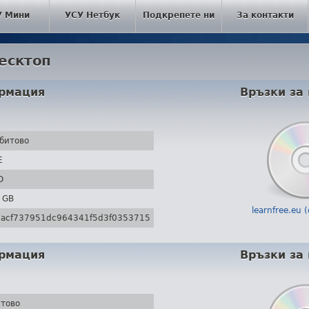
У Мини
УСУ Нетбук
Подкрепете ни
За контакти
есктоп
рмация
Връзки за 
битово
E
D
 GB
learnfree.eu
bacf737951dc964341f5d3f0353715
рмация
Връзки за 
итово