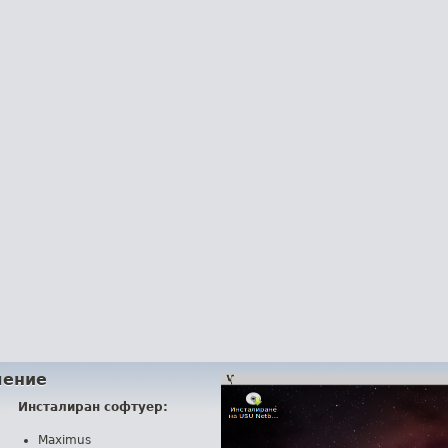
чение
Инсталиран софтуер:
Maximus