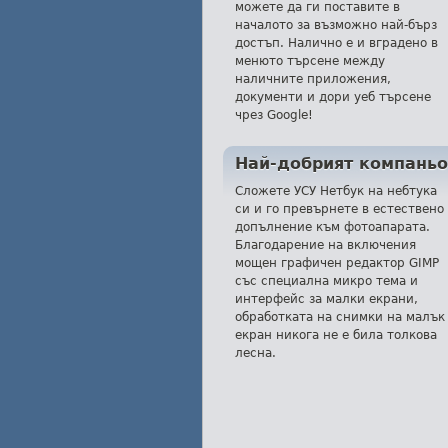
можете да ги поставите в
началото за възможно най-бърз
достъп. Налично е и вградено в
менюто търсене между
наличните приложения,
документи и дори уеб търсене
чрез Google!
Най-добрият компаньо
Сложете УСУ Нетбук на небтука
си и го превърнете в естествено
допълнение към фотоапарата.
Благодарение на включения
мощен графичен редактор GIMP
със специална микро тема и
интерфейс за малки екрани,
обработката на снимки на малък
екран никога не е била толкова
лесна.