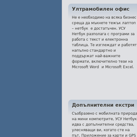
Ултрамобилен офис
Не е необходимо на всяка бизнес
среща да мъкнете тежък лаптоп
– нетбук е достатъчен. УСУ
Нетбук разполага с програми за
работа с текст и електронна
таблица. Те изглеждат и работят
напълно стандартно и
поддържат най-важните
формати, включително тези на
Microsoft Word и Microsoft Excel.
Допълнителни екстри
Съобразено с мобилната природ
на мини компютрите, УСУ Нетбук
идва с допълнителни средства,
улесняващи ви, когато сте на
път. Приложение за карти и GPS