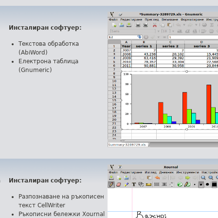
Инсталиран софтуер:
Текстова обработка
(AbiWord)
Електрона таблица
(Gnumeric)
а
Инсталиран софтуер:
Разпознаване на ръкописен
текст CellWriter
Ръкописни бележки Xournal