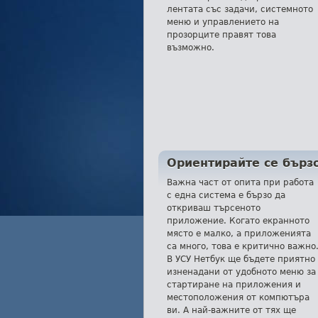
лентата със задачи, системното
меню и управлението на
прозорците правят това
възможно.
Ориентирайте се бърз
Важна част от опита при работа
с една система е бързо да
откриваш търсеното
приложение. Когато екранното
място е малко, а приложенията
са много, това е критично важно
В УСУ Нетбук ще бъдете приятно
изненадани от удобното меню за
стартиране на приложения и
местоположения от компютъра
ви. А най-важните от тях ще