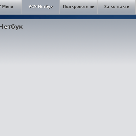
У Мини
УСУ Нетбук
Подкрепете ни
За контакти
 Нетбук