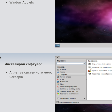
Window Applets
о
Инсталиран софтуер:
Аплет за системното меню
Cardapio
.