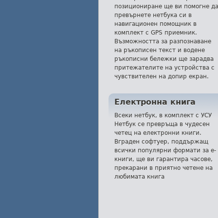
позициониране ще ви помогне д
превърнете нетбука си в
навигационен помощник в
комплект с GPS приемник.
Възможността за разпознаване
на ръкописен текст и водене
ръкописни бележки ще зарадва
притежателите на устройства с
чувствителен на допир екран.
Електронна книга
Всеки нетбук, в комплект с УСУ
Нетбук се превръща в чудесен
четец на електронни книги.
Вграден софтуер, поддържащ
всички популярни формати за е-
книги, ще ви гарантира часове,
прекарани в приятно четене на
любимата книга