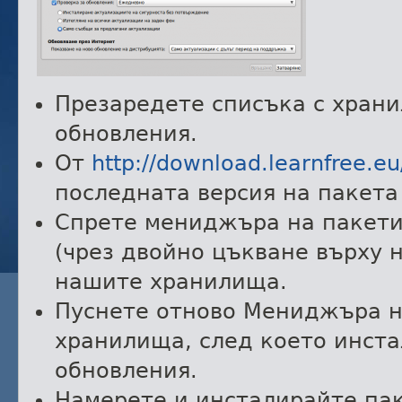
Презаредете списъка с хран
обновления.
От
http://download.learnfree.eu
последната версия на пакета u
Спрете мениджъра на пакети
(чрез двойно цъкване върху н
нашите хранилища.
Пуснете отново Мениджъра н
хранилища, след което инст
обновления.
Намерете и инсталирайте па