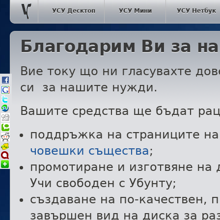
УСУ Десктоп
УСУ Мини
УСУ Нетбук
Благодарим Ви за н
Вие току що ни гласувахте дов
си за нашите нужди.
Вашите средства ще бъдат рац
поддръжка на страниците н
човешки същества
;
промотиране и изготвяне на
Учи свободен с Убунту;
създаване на по-качествен,
завършен вид на диска за ра