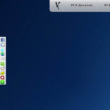
УСУ Десктоп
УС