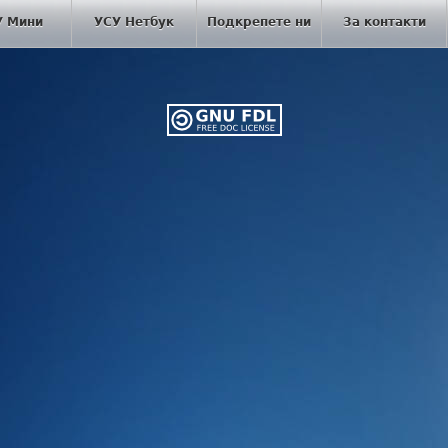
У Мини
УСУ Нетбук
Подкрепете ни
За контакти