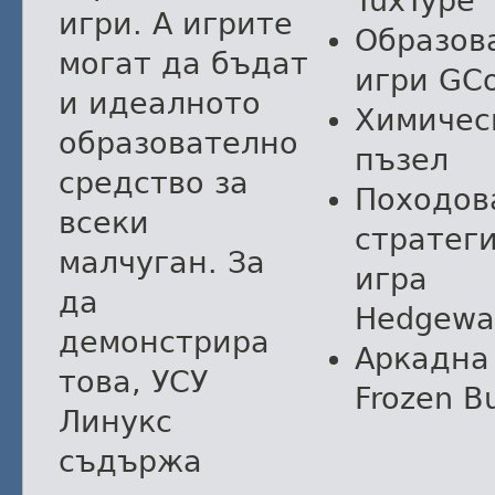
TuxType
игри. А игрите
Образов
могат да бъдат
игри GC
и идеалното
Химичес
образователно
пъзел
средство за
Походов
всеки
стратег
малчуган. За
игра
да
Hedgewa
демонстрира
Аркадна
това, УСУ
Frozen B
Линукс
съдържа