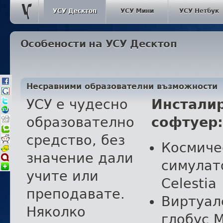
УСУ Десктоп
УСУ Мини
УСУ Нетбук
Особености на УСУ Десктоп
Несравними образователни възможности
УСУ е чудесно
Инстали
образователно
софтуер:
средство, без
Космиче
значение дали
симулат
учите или
Celestia
преподавате.
Виртуал
Няколко
глобус M