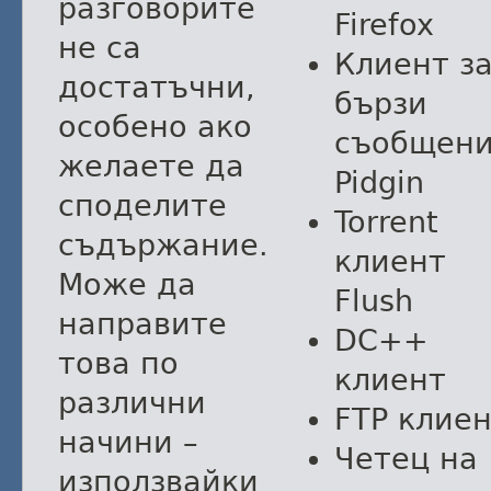
разговорите
Firefox
не са
Клиент з
достатъчни,
бързи
особено ако
съобщен
желаете да
Pidgin
споделите
Torrent
съдържание.
клиент
Може да
Flush
направите
DC++
това по
клиент
различни
FTP клие
начини –
Четец на
използвайки