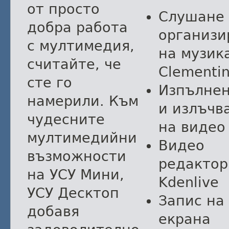
от просто
Слушане
добра работа
организи
с мултимедия,
на музик
считайте, че
Clementi
сте го
Изпълне
намерили. Към
и излъчв
чудесните
на видео
мултимедийни
Видео
възможности
редактор
на УСУ Мини,
Kdenlive
УСУ Десктоп
Запис на
добавя
екрана