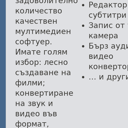
задоволително
Редактор
количество
субтитри
качествен
Запис от
мултимедиен
камера
софтуер.
Бърз ауд
Имате голям
видео
избор: лесно
конверто
създаване на
… и друг
филми;
конвертиране
на звук и
видео във
формат,