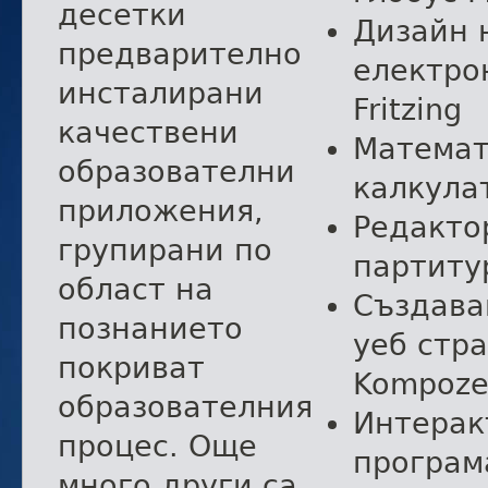
десетки
Дизайн 
предварително
електро
инсталирани
Fritzing
качествени
Математ
образователни
калкула
приложения,
Редакто
групирани по
партиту
област на
Създава
познанието
уеб стр
покриват
Kompoze
образователния
Интерак
процес. Още
програм
много други са