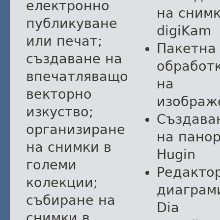
електронно
на сним
публикуване
digiKam
или печат;
Пакетна
създаване на
обработ
впечатляващо
на
векторно
изображ
изкуство;
Създава
организиране
на пано
на снимки в
Hugin
големи
Редакто
колекции;
диаграм
събиране на
Dia
снимки в