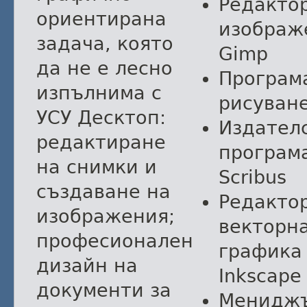
Редакто
ориентирана
изображ
задача, която
Gimp
да не е лесно
Програм
изпълнима с
рисуван
УСУ Десктоп:
Издател
редактиране
програм
на снимки и
Scribus
създаване на
Редакто
изображения;
векторн
професионален
графика
дизайн на
Inkscape
документи за
Менидж