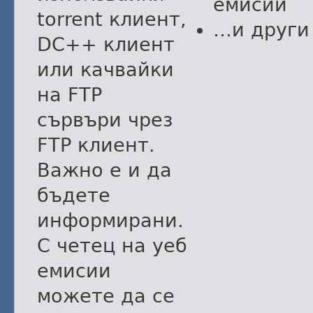
емисии
torrent клиент,
…и други
DC++ клиент
или качвайки
на FTP
сървъри чрез
FTP клиент.
Важно е и да
бъдете
информирани.
С четец на уеб
емисии
можете да се