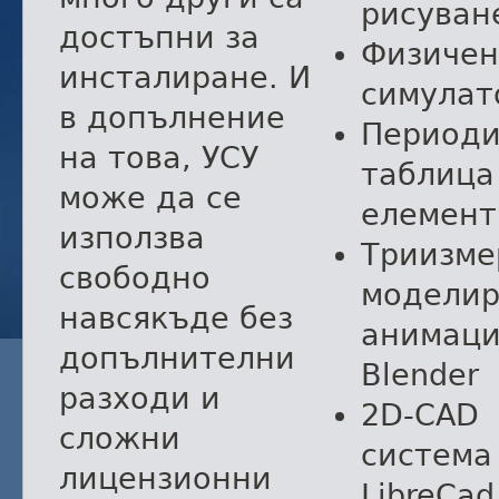
рисуван
достъпни за
Физичен
инсталиране. И
симулат
в допълнение
Периоди
на това, УСУ
таблица
може да се
елемент
използва
Триизме
свободно
моделир
навсякъде без
анимац
допълнителни
Blender
разходи и
2D-CAD
сложни
система
лицензионни
LibreCad