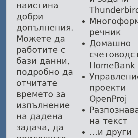
наистина
Thunderbir
добри
Многофор
допълнения.
речник
Можете да
Домашно
работите с
счетоводс
бази данни,
HomeBank
подробно да
Управлени
отчитате
проекти
времето за
OpenProj
изпълнение
Разпознав
на дадена
на текст
задача, да
…и други