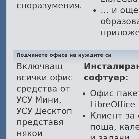
споразумения.
… и още
образов
прилож
Подчинете офиса на нуждите си
Включващ
Инсталира
всички офис
софтуер:
средства от
Офис паке
УСУ Мини,
LibreOffice
УСУ Десктоп
Клиент за 
представя
поща, кал
някои
и задачи