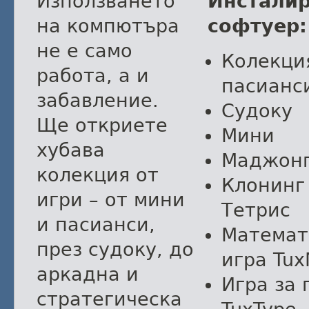
Използването
Инстали
на компютъра
софтуер:
не е само
Колекци
работа, а и
пасианс
забавление.
Судоку
Ще откриете
Мини
хубава
Маджон
колекция от
Клонинг
игри – от мини
Тетрис
и пасианси,
Математ
през судоку, до
игра Tux
аркадна и
Игра за 
стратегическа